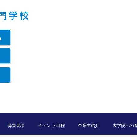
ら
募集要項
イベン ト日程
卒業生紹介
大学院への