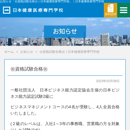
お知らせ「㊗資格試験合格㊗ | 日本健康医療専門学校」｜日本健康医療専門学校
資料請求
ホーム
お知らせ
㊗資格試験合格㊗ | 日本健康医療専門学校
㊗資格試験合格㊗
2023年03月09日
一般社団法人 日本ビジネス能力認定協会主催の日本ビジ
ネス能力認定試験2級に
ビジネスマネジメントコースの4名が受験し、4人全員合格
いたしました。
(２級のレベルは、入社1～3年の事務職、営業職の方を対象
にした試験です)