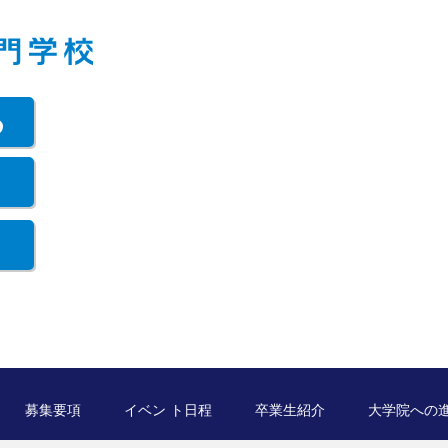
ら
募集要項
イベン ト日程
卒業生紹介
大学院への